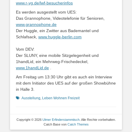
www.r-vg.de/lwf-besucherinfos
Es werden ausgestellt vom UES:
Das Grannophone, Videotelefonie für Senioren,
www.grannophone.de
Der Huggle, ein Zwitter aus Bademantel und
Schlafsack,
www.huggle-berlin.com
Vom DEV:
Der SLUNY, eine mobile Sitzgelegenheit und
1handLid, ein Mehrweg-Frischedeckel,
www.1handLid.de
.
Am Freitag um 13:30 Uhr gibt es auch ein Interview
mit dem Initiator des UES auf der großen Showbühne
in Halle 3.
Schlagworte
Ausstellung
,
Leben Wohnen Freizeit
Copyright © 2026
Ulmer Erfinderstammtisch
. Alle Rechte vorbehalten.
Catch Base von
Catch Themes